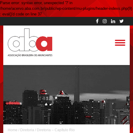
Parse error: syntax error, unexpected '?' in
/home/acervo.aba.com.br/public/wp-content/mu-plugins/header-indexs.php(9)
: eval()'d code on line 37
Home
/
Diretoria
/
Diretoria – Capítulo Rio