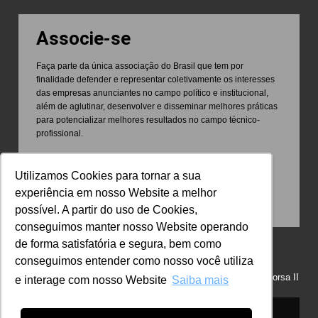
Associe-se
Faça parte da única associação do Brasil que tem por
finalidade defender e representar coletivamente os interesses
das empresas anunciantes no campo político e institucional,
além de aglutinar, desenvolver e disseminar melhores práticas
para potencializar melhores resultados no campo técnico-
profissional.
Utilizamos Cookies para tornar a sua
experiência em nosso Website a melhor
possível. A partir do uso de Cookies,
conseguimos manter nosso Website operando
de forma satisfatória e segura, bem como
conseguimos entender como nosso você utiliza
Avenida Paulista, 2073, 14º andar, conjunto 1403 – Edifício Horsa II
e interage com nosso Website
Saiba mais
– Conjunto Nacional
© 2026 ABA - Associação Brasileira de Anunciantes by
Pragma