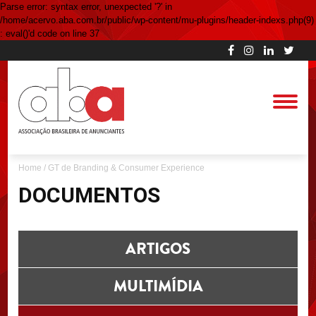
Parse error: syntax error, unexpected '?' in
/home/acervo.aba.com.br/public/wp-content/mu-plugins/header-indexs.php(9)
: eval()'d code on line 37
Home
/
GT de Branding & Consumer Experience
DOCUMENTOS
ARTIGOS
MULTIMÍDIA